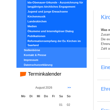
Ida-Obenauer-Urkunde - Auszeichnung für
langjähriges kirchliches Engagement
Jugend und junge Erwachsene
Kir
Kirchenmusik
Landeskirchen
Medien
Was w
Ökumene und Interreligiöser Dialog
Zusamm
Publikationen
Die ev
Reformationsempfang der Ev. Kirchen im
Ehrena
Saarland
Zahl 
Stellenbörse
Kontakt & Presse
Impressum
Datenschutzerklärung
Eine
Terminkalender
August 2026
>>
Ehr
Mo
Di
Mi
Do
Fr
Sa
So
01
02