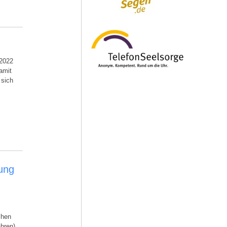
 2022
amit
 sich
ung
chen
ahren)