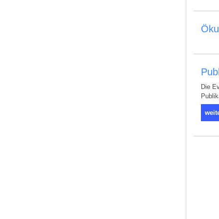
Ökum
Publ
Die Ev
Publik
weit