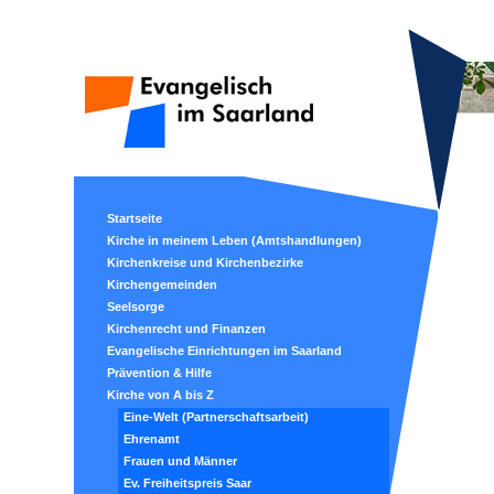
Startseite
Kirche in meinem Leben (Amtshandlungen)
Kirchenkreise und Kirchenbezirke
Kirchengemeinden
Seelsorge
Kirchenrecht und Finanzen
Evangelische Einrichtungen im Saarland
Prävention & Hilfe
Kirche von A bis Z
Eine-Welt (Partnerschaftsarbeit)
Ehrenamt
Frauen und Männer
Ev. Freiheitspreis Saar