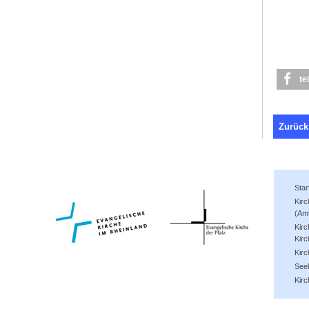
te
Zurück
Star
Kir
(Am
Kirc
Kirc
Kir
See
Kirc