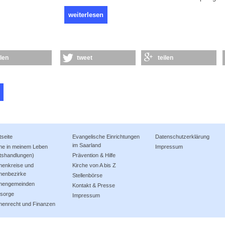
weiterlesen
ilen
tweet
teilen
tseite
Evangelische Einrichtungen
Datenschutzerklärung
im Saarland
che in meinem Leben
Impressum
tshandlungen)
Prävention & Hilfe
henkreise und
Kirche von A bis Z
henbezirke
Stellenbörse
chengemeinden
Kontakt & Presse
lsorge
Impressum
henrecht und Finanzen