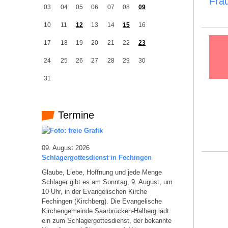
Fra
03
04
05
06
07
08
09
10
11
12
13
14
15
16
17
18
19
20
21
22
23
24
25
26
27
28
29
30
31
Termine
09. August 2026
Schlagergottesdienst in Fechingen
Glaube, Liebe, Hoffnung und jede Menge
Schlager gibt es am Sonntag, 9. August, um
10 Uhr, in der Evangelischen Kirche
Fechingen (Kirchberg). Die Evangelische
Kirchengemeinde Saarbrücken-Halberg lädt
ein zum Schlagergottesdienst, der bekannte