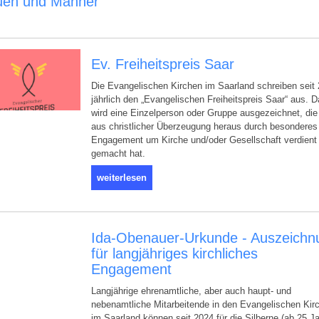
uen und Männer
Ev. Freiheitspreis Saar
Die Evangelischen Kirchen im Saarland schreiben seit
jährlich den „Evangelischen Freiheitspreis Saar“ aus. D
wird eine Einzelperson oder Gruppe ausgezeichnet, die
aus christlicher Überzeugung heraus durch besonderes
Engagement um Kirche und/oder Gesellschaft verdient
gemacht hat.
weiterlesen
Ida-Obenauer-Urkunde - Auszeichn
für langjähriges kirchliches
Engagement
Langjährige ehrenamtliche, aber auch haupt- und
nebenamtliche Mitarbeitende in den Evangelischen Kir
im Saarland können seit 2024 für die Silberne (ab 25 J