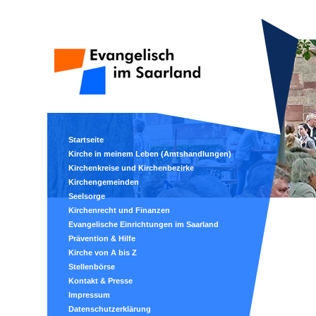
Startseite
Kirche in meinem Leben (Amtshandlungen)
Kirchenkreise und Kirchenbezirke
Kirchengemeinden
Seelsorge
Kirchenrecht und Finanzen
Evangelische Einrichtungen im Saarland
Prävention & Hilfe
Kirche von A bis Z
Stellenbörse
Kontakt & Presse
Impressum
Datenschutzerklärung