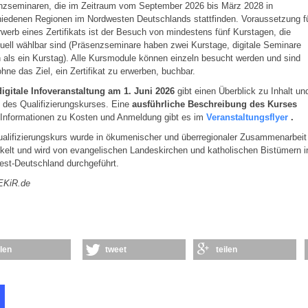
nzseminaren, die im Zeitraum vom September 2026 bis März 2028 in
iedenen Regionen im Nordwesten Deutschlands stattfinden. Voraussetzung f
werb eines Zertifikats ist der Besuch von mindestens fünf Kurstagen, die
duell wählbar sind (Präsenzseminare haben zwei Kurstage, digitale Seminare
 als ein Kurstag). Alle Kursmodule können einzeln besucht werden und sind
hne das Ziel, ein Zertifikat zu erwerben, buchbar.
digitale Infoveranstaltung am 1. Juni 2026
gibt einen Überblick zu Inhalt un
 des Qualifizierungskurses. Eine
ausführliche Beschreibung des Kurses
Informationen zu Kosten und Anmeldung gibt es im
Veranstaltungsflyer
.
alifizierungskurs wurde in ökumenischer und überregionaler Zusammenarbeit
kelt und wird von evangelischen Landeskirchen und katholischen Bistümern i
est-Deutschland durchgeführt.
 EKiR.de
ilen
tweet
teilen