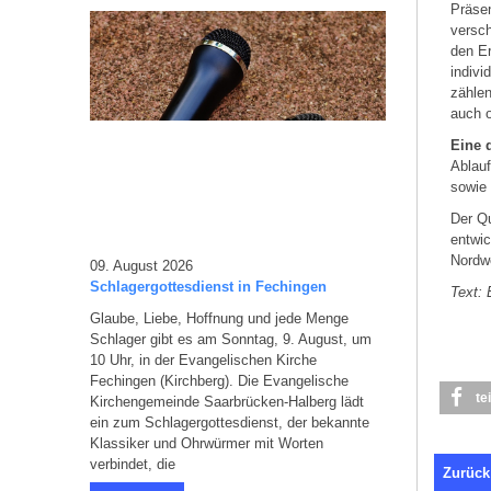
Präse
versch
den Er
indivi
zählen
auch o
Eine 
Ablauf
sowie 
Der Qu
entwic
Nordw
09. August 2026
Schlagergottesdienst in Fechingen
Text:
Glaube, Liebe, Hoffnung und jede Menge
Schlager gibt es am Sonntag, 9. August, um
10 Uhr, in der Evangelischen Kirche
Fechingen (Kirchberg). Die Evangelische
te
Kirchengemeinde Saarbrücken-Halberg lädt
ein zum Schlagergottesdienst, der bekannte
Klassiker und Ohrwürmer mit Worten
verbindet, die
Zurück