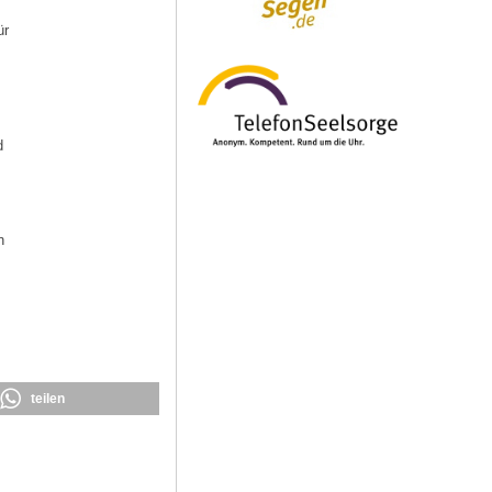
ür
d
n
teilen