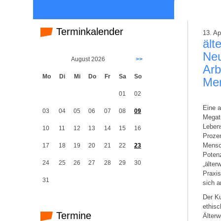
Terminkalender
13. Ap
ält
Neu
August 2026
>>
Arb
Mo
Di
Mi
Do
Fr
Sa
So
Me
01
02
Eine a
03
04
05
06
07
08
09
Megat
Lebens
10
11
12
13
14
15
16
Prozen
Mensch
17
18
19
20
21
22
23
Potenz
24
25
26
27
28
29
30
„älter
Praxis
31
sich a
Der Ku
ethisc
Termine
Älterw