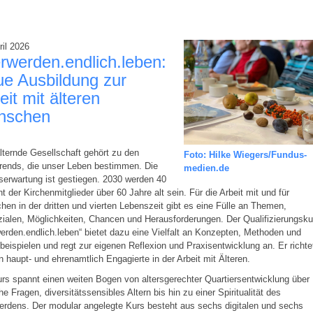
ril 2026
erwerden.endlich.leben:
e Ausbildung zur
eit mit älteren
nschen
lternde Gesellschaft gehört zu den
Foto: Hilke Wiegers/Fundus-
rends, die unser Leben bestimmen. Die
medien.de
erwartung ist gestiegen. 2030 werden 40
t der Kirchenmitglieder über 60 Jahre alt sein. Für die Arbeit mit und für
en in der dritten und vierten Lebenszeit gibt es eine Fülle an Themen,
ialen, Möglichkeiten, Chancen und Herausforderungen. Der Qualifizierungsku
werden.endlich.leben“ bietet dazu eine Vielfalt an Konzepten, Methoden und
beispielen und regt zur eigenen Reflexion und Praxisentwicklung an. Er richte
n haupt- und ehrenamtlich Engagierte in der Arbeit mit Älteren.
rs spannt einen weiten Bogen von altersgerechter Quartiersentwicklung über
he Fragen, diversitätssensibles Altern bis hin zu einer Spiritualität des
erdens. Der modular angelegte Kurs besteht aus sechs digitalen und sechs