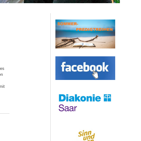
 es
en
mit