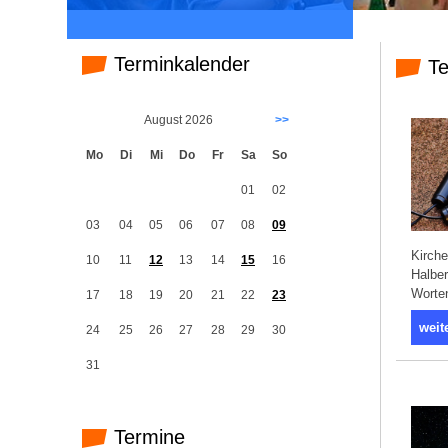
Terminkalender
Te
August 2026
>>
Mo
Di
Mi
Do
Fr
Sa
So
01
02
03
04
05
06
07
08
09
Kirche
10
11
12
13
14
15
16
Halber
Worten
17
18
19
20
21
22
23
weit
24
25
26
27
28
29
30
31
Termine