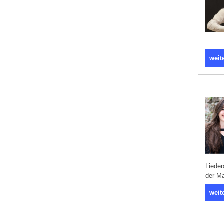
weit
Lieder
der Ma
weit