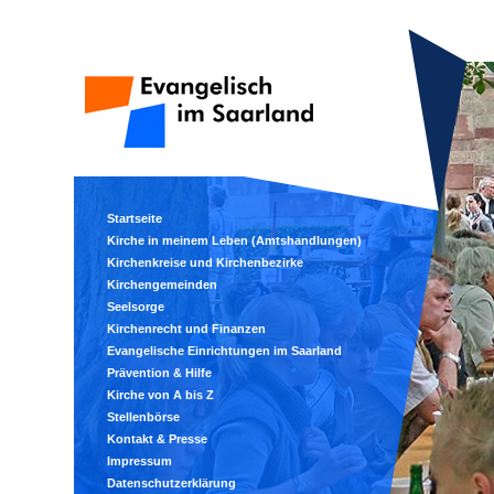
Startseite
Kirche in meinem Leben (Amtshandlungen)
Kirchenkreise und Kirchenbezirke
Kirchengemeinden
Seelsorge
Kirchenrecht und Finanzen
Evangelische Einrichtungen im Saarland
Prävention & Hilfe
Kirche von A bis Z
Stellenbörse
Kontakt & Presse
Impressum
Datenschutzerklärung