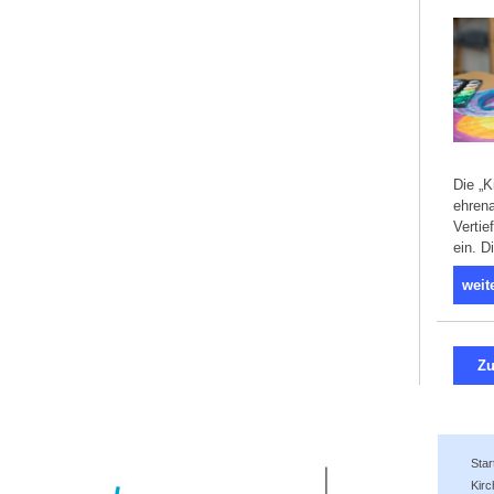
Die „K
ehren
Vertie
ein. D
weit
Zu
Star
Kir