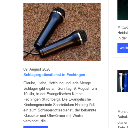
Mittwo
Heidst
In der
weit
09. August 2026
Schlagergottesdienst in Fechingen
Glaube, Liebe, Hoffnung und jede Menge
Schlager gibt es am Sonntag, 9. August, um
10 Uhr, in der Evangelischen Kirche
Fechingen (Kirchberg). Die Evangelische
Kirchengemeinde Saarbrücken-Halberg lädt
ein zum Schlagergottesdienst, der bekannte
Mensch
Klassiker und Ohrwürmer mit Worten
Bahai
verbindet, die
planen
Sein J